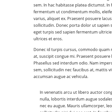
sem. In hac habitasse platea dictumst. I
fermentum ut condimentum mollis, eleifen
varius, aliquet ex. Praesent posuere lac
sollicitudin. Donec porta dolor ut sapien s
eget turpis sed sapien fermentum ultricies
ultrices et eros.
Donec id turpis cursus, commodo quam ne
at, suscipit congue mi. Praesent posuere l
Phasellus sed interdum odio. Nam imperdiet
sem, sollicitudin nec faucibus at, mattis v
accumsan augue ac vehicula.
In venenatis arcu ut libero auctor cong
nulla, lobortis interdum augue sodale
nec eu augue. Mauris ullamcorper, leo 