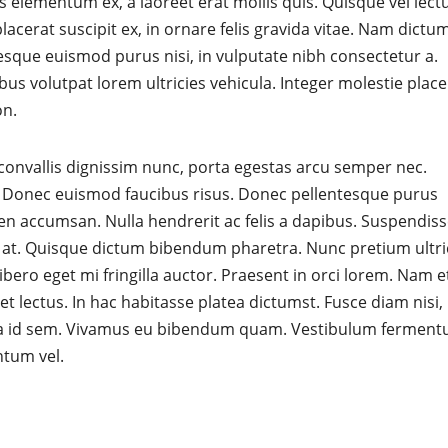
bus elementum ex, a laoreet erat mollis quis. Quisque vel lect
lacerat suscipit ex, in ornare felis gravida vitae. Nam dictu
esque euismod purus nisi, in vulputate nibh consectetur a.
bus volutpat lorem ultricies vehicula. Integer molestie place
on.
convallis dignissim nunc, porta egestas arcu semper nec.
r. Donec euismod faucibus risus. Donec pellentesque purus
apien accumsan. Nulla hendrerit ac felis a dapibus. Suspendis
us at. Quisque dictum bibendum pharetra. Nunc pretium ultri
bero eget mi fringilla auctor. Praesent in orci lorem. Nam e
t lectus. In hac habitasse platea dictumst. Fusce diam nisi,
ra id sem. Vivamus eu bibendum quam. Vestibulum fermen
ntum vel.