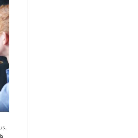
us.
is