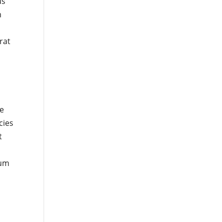
us
m
rat
se
cies
t
tum