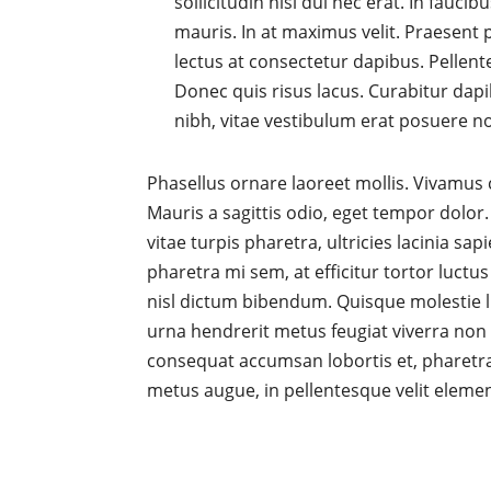
sollicitudin nisi dui nec erat. In fauci
mauris. In at maximus velit. Praesent p
lectus at consectetur dapibus. Pellent
Donec quis risus lacus. Curabitur dapi
nibh, vitae vestibulum erat posuere n
Phasellus ornare laoreet mollis. Vivamus 
Mauris a sagittis odio, eget tempor dolo
vitae turpis pharetra, ultricies lacinia s
pharetra mi sem, at efficitur tortor luct
nisl dictum bibendum. Quisque molestie li
urna hendrerit metus feugiat viverra non e
consequat accumsan lobortis et, pharet
metus augue, in pellentesque velit eleme