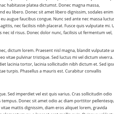
n hac habitasse platea dictumst. Donec magna massa,
d eu libero. Donec sit amet libero dignissim, sodales enim
us eu augue faucibus congue. Nunc sed ante nec massa luctu
agittis, nec facilisis nibh placerat. Fusce quis vulputate mi. 
 nec id risus. Donec dolor nunc, facilisis ut fermentum vel,
c, dictum lorem. Praesent nisl magna, blandit vulputate u
eo vitae pulvinar tristique. Sed luctus mi vel dictum viverra.
 lacinia tortor, lacinia sollicitudin nibh dictum et. Sed ip
itae turpis. Phasellus a mauris est. Curabitur convallis
ue. Sed imperdiet vel est quis varius. Cras sollicitudin odio
s tempus. Donec sit amet odio ac diam porttitor pellentesq
vitae mattis dignissim, diam eros aliquet lorem, gravida