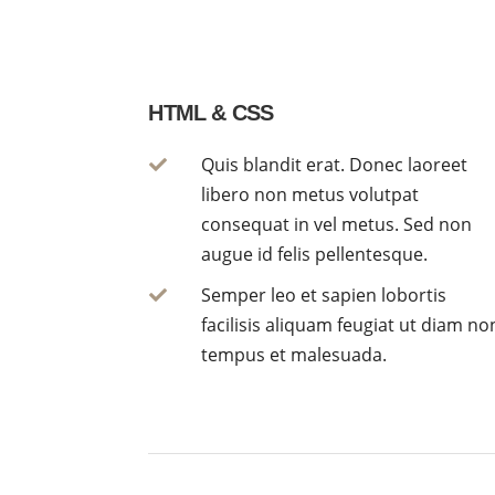
HTML & CSS
Quis blandit erat. Donec laoreet

libero non metus volutpat
consequat in vel metus. Sed non
augue id felis pellentesque.
Semper leo et sapien lobortis

facilisis aliquam feugiat ut diam no
tempus et malesuada.