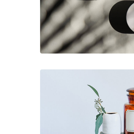
View Project
Divi Product 
Lorem ipsum dolor sit amet conse