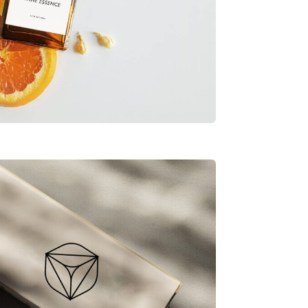
View Project
Product Launch
 sit amet consectetur adipiscing.