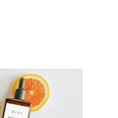
Product Launch
 sit amet consectetur adipiscing.