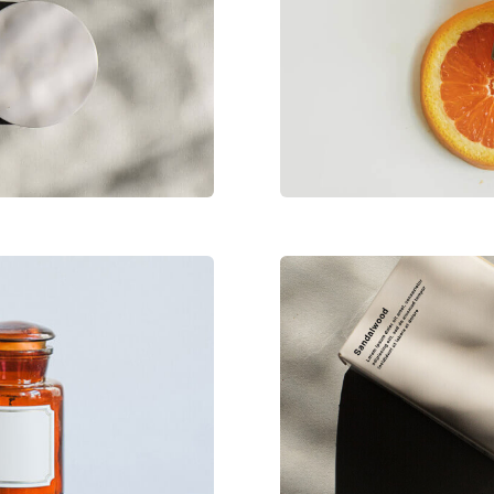
Launch
Divi 
ctetur adipiscing.
Lorem ipsum dolor