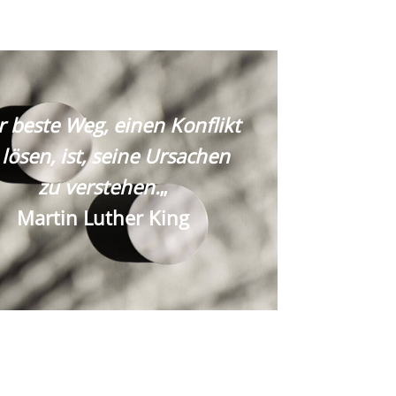
r beste Weg, einen Konflikt
 lösen, ist, seine Ursachen
zu verstehen.
„
Martin Luther King