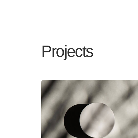
Projects
Divi Product 
Lorem ipsum dolor sit amet conse