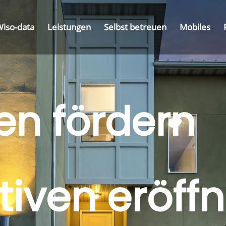
Wiso-data
Leistungen
Selbst betreuen
Mobiles
en fördern
tiven eröff