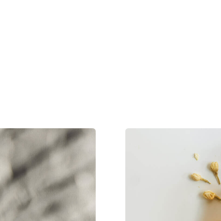
Launch
Divi 
ctetur adipiscing.
Lorem ipsum dolor